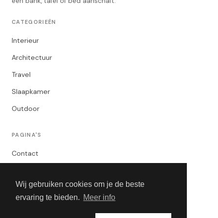
een bank, tafel of bed aanschaft.
CATEGORIEËN
Interieur
Architectuur
Travel
Slaapkamer
Outdoor
PAGINA'S
Contact
Privacybeleid
Wij gebruiken cookies om je de beste
Algemene Voorwaarden
ervaring te bieden.
Meer info
Adverteren