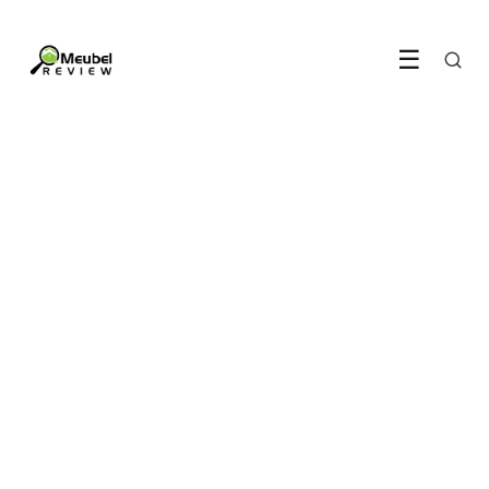
☰
INTERIEUR
Hier moet je op letten bij
het uitkiezen van een
bureau
22 February 2022
·
4 min leestijd