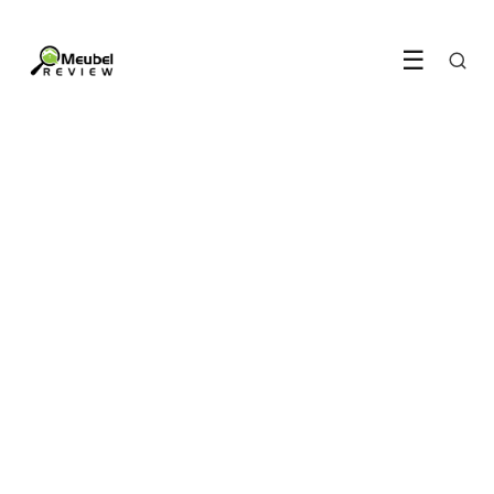
☰
SLAAPKAMER
Linnen beddengoed is niet
voor niets zo populair
6 June 2026
·
5 min leestijd