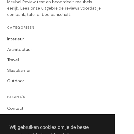
Meubel Review test en beoordeelt meubels
eerlijk. Lees onze uitgebreide reviews voordat je
een bank, tafel of bed aanschaft.
CATEGORIEËN
Interieur
Architectuur
Travel
Slaapkamer
Outdoor
PAGINA'S
Contact
Privacybeleid
Wij gebruiken cookies om je de beste
Algemene Voorwaarden