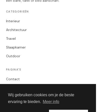
een bank, tafel of bed aanschaft.
CATEGORIEËN
Interieur
Architectuur
Travel
Slaapkamer
Outdoor
PAGINA'S
Contact
Privacybeleid
Wij gebruiken cookies om je de beste
Algemene Voorwaarden
ervaring te bieden.
Meer info
Adverteren