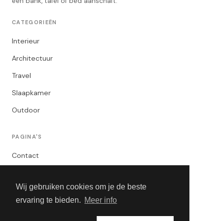
een bank, tafel of bed aanschaft.
CATEGORIEËN
Interieur
Architectuur
Travel
Slaapkamer
Outdoor
PAGINA'S
Contact
Privacybeleid
Wij gebruiken cookies om je de beste
Algemene Voorwaarden
ervaring te bieden.
Meer info
Adverteren