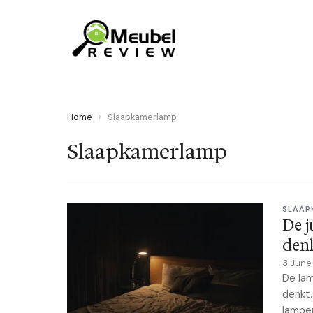
Home
›
Slaapkamerlamp
Slaapkamerlamp
SLAAP
De j
den
3 Jun
De lam
denkt.
lampen