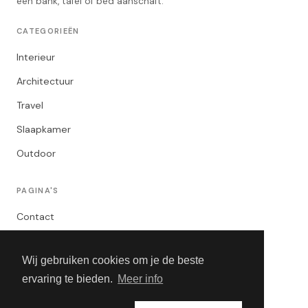
een bank, tafel of bed aanschaft.
CATEGORIEËN
Interieur
Architectuur
Travel
Slaapkamer
Outdoor
PAGINA'S
Contact
Privacybeleid
Wij gebruiken cookies om je de beste
Algemene Voorwaarden
ervaring te bieden.
Meer info
Adverteren