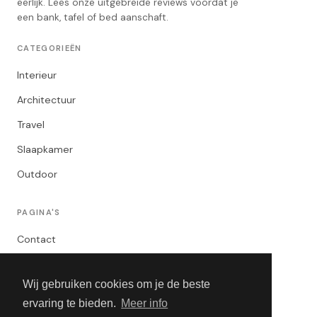
eerlijk. Lees onze uitgebreide reviews voordat je
een bank, tafel of bed aanschaft.
CATEGORIEËN
Interieur
Architectuur
Travel
Slaapkamer
Outdoor
PAGINA'S
Contact
Privacybeleid
Wij gebruiken cookies om je de beste
Algemene Voorwaarden
ervaring te bieden.
Meer info
Adverteren