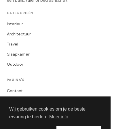
een bank, tafel of bed aanschaft.
CATEGORIEËN
Interieur
Architectuur
Travel
Slaapkamer
Outdoor
PAGINA'S
Contact
Privacybeleid
Wij gebruiken cookies om je de beste
Algemene Voorwaarden
ervaring te bieden.
Meer info
Adverteren