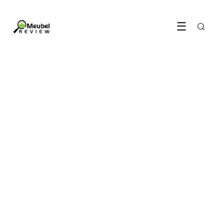
☰
SLAAPKAMER
Een boxspring met
opbergruimte is slimmer
dan je denkt
11 June 2026
·
6 min leestijd