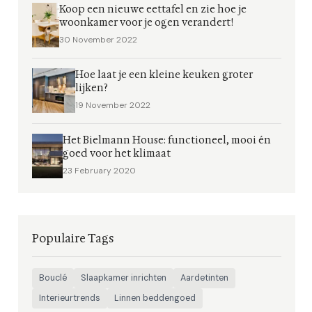
Koop een nieuwe eettafel en zie hoe je
woonkamer voor je ogen verandert!
30 November 2022
Hoe laat je een kleine keuken groter
lijken?
19 November 2022
Het Bielmann House: functioneel, mooi én
goed voor het klimaat
23 February 2020
Populaire Tags
Bouclé
Slaapkamer inrichten
Aardetinten
Interieurtrends
Linnen beddengoed