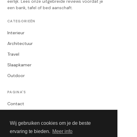
eerlijk. Lees onze uitgebreide reviews voordat je
een bank, tafel of bed aanschaft.
CATEGORIEËN
Interieur
Architectuur
Travel
Slaapkamer
Outdoor
PAGINA'S
Contact
Privacybeleid
Wij gebruiken cookies om je de beste
Algemene Voorwaarden
ervaring te bieden.
Meer info
Adverteren